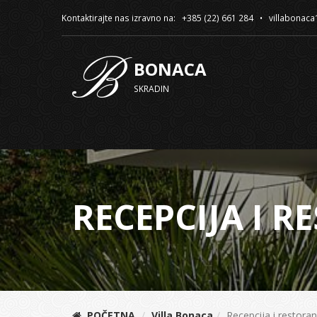
Kontaktirajte nas izravno na: +385 (22) 661 284 • villabona
B
BONACA
SKRADIN
RECEPCIJA I 
POČETNA
Villa Bonaca
Recepcija i restoran